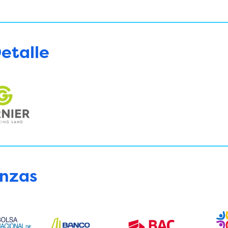
etalle
anzas