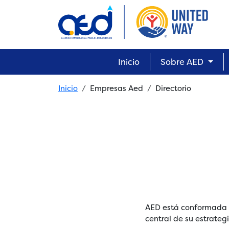
Skip to main content
Main navigation
Inicio
Sobre AED
Breadcrumb
Inicio
Empresas Aed
Directorio
AED está conformada p
central de su estrateg