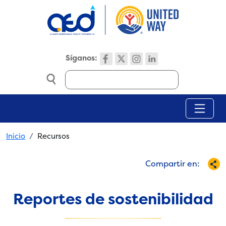
Skip to main content
Síganos:
Search
Breadcrumb
Inicio
Recursos
Compartir en:
Reportes de sostenibilidad