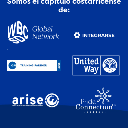
Somos el capítulo costarricense
de: