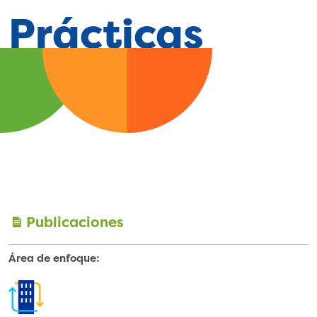
Prácticas
Publicaciones
Área de enfoque:
Transf
ormaci