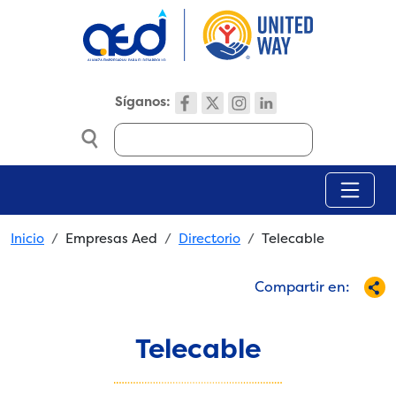
Skip to main content
Síganos:
Search
Breadcrumb
Inicio
Empresas Aed
Directorio
Telecable
Compartir en:
Telecable