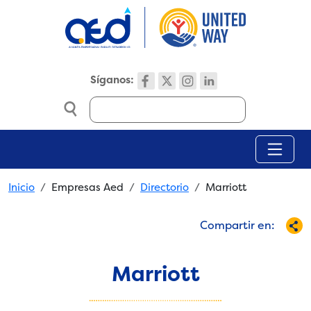
Skip to main content
Síganos:
Search
Breadcrumb
Inicio
Empresas Aed
Directorio
Marriott
Compartir en:
Marriott