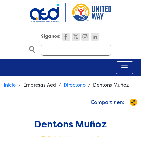
Skip to main content
Síganos:
Search
Breadcrumb
Inicio
Empresas Aed
Directorio
Dentons Muñoz
Compartir en:
Dentons Muñoz