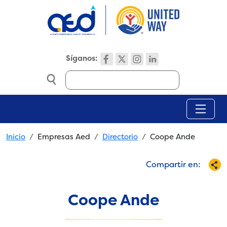
Skip to main content
Síganos:
Search
Breadcrumb
Inicio
Empresas Aed
Directorio
Coope Ande
Compartir en:
Coope Ande