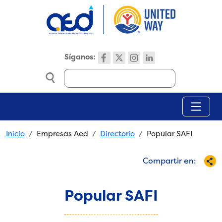
Skip to main content
Síganos:
Search
Breadcrumb
Inicio
Empresas Aed
Directorio
Popular SAFI
Compartir en:
Popular SAFI