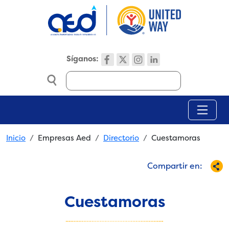
Skip to main content
Síganos:
Search
Breadcrumb
Inicio
Empresas Aed
Directorio
Cuestamoras
Compartir en:
Cuestamoras