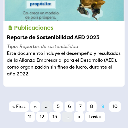
Publicaciones
Reporte de Sostenibilidad AED 2023
Tipo: Reportes de sostenibilidad
Este documento incluye el desempeño y resultados
de la Alianza Empresarial para el Desarrollo (AED),
como organización sin fines de lucro, durante el
año 2022.
Pagination
First page
Previous page
Page
Page
Page
Page
Page
Page
« First
‹‹
…
5
6
7
8
9
10
Page
Page
Page
Next page
Last page
11
12
13
…
››
Last »