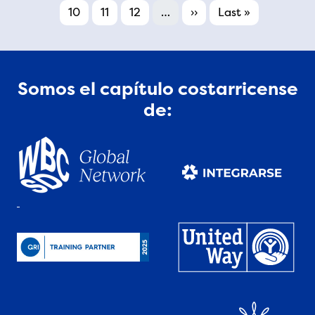
Page
Page
Page
Next page
Last page
10
11
12
…
››
Last »
Somos el capítulo costarricense
de: