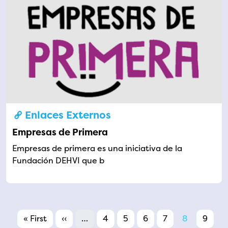
Enlaces Externos
Empresas de Primera
Empresas de primera es una iniciativa de la
Fundación DEHVI que b
Pagination
First page
Previous page
Page
Page
Page
Page
Page
Page
« First
‹‹
…
4
5
6
7
8
9