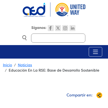
Skip to main content
Síganos:
Search
Breadcrumb
Inicio
Noticias
Educación En La RSE: Base de Desarrollo Sostenible
Compartir en: