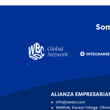
Som
ALIANZA EMPRESARIAL
info@aedcr.com
WeWork, Escazú Village, Ofici