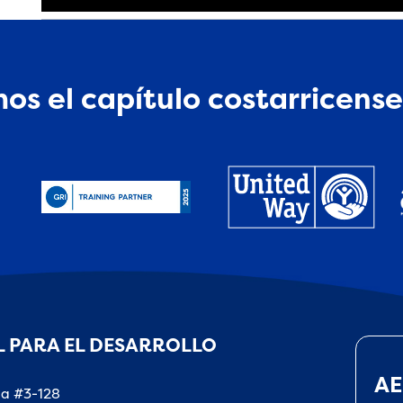
os el capítulo costarricense
 PARA EL DESARROLLO
AE
na #3-128