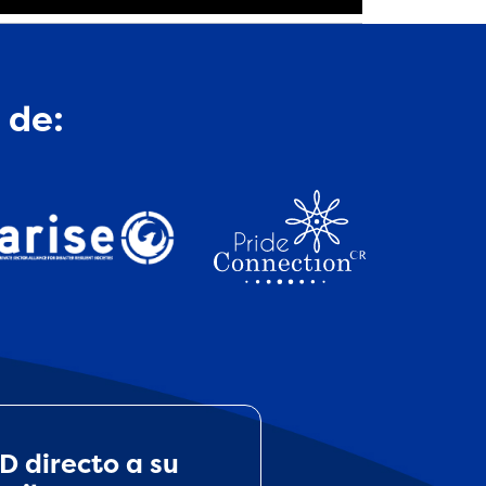
 de:
D directo a su