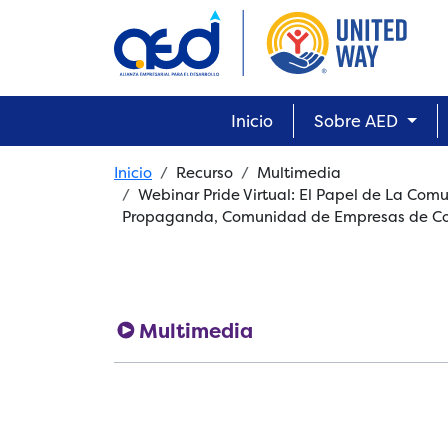
Skip to main content
Main navigation
Inicio
Sobre AED
Breadcrumb
Inicio
Recurso
Multimedia
Webinar Pride Virtual: El Papel de La Com
Propaganda, Comunidad de Empresas de Com
Multimedia