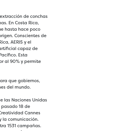
 extracción de conchas
mas. En Costa Rica,
ue hasta hace poco
origen. Conscientes de
ica, AERIS y el
rtificial capaz de
Pacífico. Esta
or al 90% y permite
 para que gobiernos,
nes del mundo.
de las Naciones Unidas
el pasado 18 de
a Creatividad Cannes
 y la comunicación.
ntra 1531 campañas.