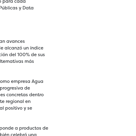
to para cada
 Públicas y Data
can avances
e alcanzó un índice
ación del 100% de sus
lternativas más
s como empresa Agua
 progresiva de
es concretas dentro
te regional en
l positivo y se
esponde a productos de
bién celebró una