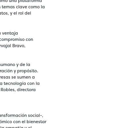
 como una plataforma
n temas clave como la
os, y el rol del
a ventaja
o compromiso con
rvajal Bravo,
 humano y de la
ación y propósito.
resas se sumen a
la tecnología con la
 Robles, directora
ansformación social-,
nómico con el bienestar
 la empatía y el