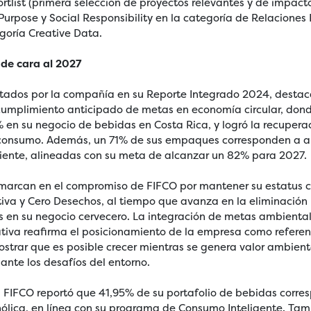
ortlist (primera selección de proyectos relevantes y de impac
Purpose y Social Responsibility en la categoría de Relaciones
goría Creative Data.
de cara al 2027
entados por la compañía en su Reporte Integrado 2024, desta
umplimiento anticipado de metas en economía circular, dond
% en su negocio de bebidas en Costa Rica, y logró la recuper
sconsumo. Además, un 71% de sus empaques corresponden a a
ente, alineadas con su meta de alcanzar un 82% para 2027.
enmarcan en el compromiso de FIFCO por mantener su estatu
tiva y Cero Desechos, al tiempo que avanza en la eliminación
en su negocio cervecero. La integración de metas ambiental
ativa reafirma el posicionamiento de la empresa como referen
ostrar que es posible crecer mientras se genera valor ambienta
a ante los desafíos del entorno.
l, FIFCO reportó que 41,95% de su portafolio de bebidas corr
ólica, en línea con su programa de Consumo Inteligente. Tam