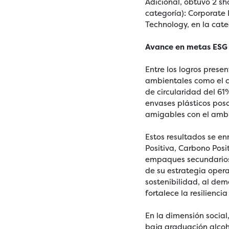
Adicional, obtuvo 2 sh
categoría): Corporate 
Technology, en la cate
Avance en metas ESG 
Entre los logros pres
ambientales como el c
de circularidad del 61
envases plásticos po
amigables con el ambi
Estos resultados se 
Positiva, Carbono Posi
empaques secundarios 
de su estrategia oper
sostenibilidad, al dem
fortalece la resilienci
En la dimensión socia
baja graduación alcoh