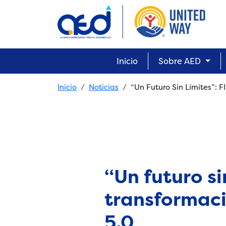
Skip to main content
Main navigation
Inicio
Sobre AED
Breadcrumb
Inicio
Noticias
“Un Futuro Sin Límites”:
“Un futuro si
transformaci
5.0