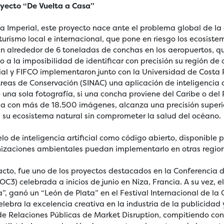
oyecto “De Vuelta a Casa”
a Imperial, este proyecto nace ante el problema global de la
turismo local e internacional, que pone en riesgo los ecosiste
 alrededor de 6 toneladas de conchas en los aeropuertos, q
 a la imposibilidad de identificar con precisión su región de 
al y FIFCO implementaron junto con la Universidad de Costa R
eas de Conservación (SINAC) una aplicación de inteligencia a
e una sola fotografía, si una concha proviene del Caribe o del 
a con más de 18.500 imágenes, alcanza una precisión superi
a su ecosistema natural sin comprometer la salud del océano.
elo de inteligencia artificial como código abierto, disponible
nizaciones ambientales puedan implementarlo en otras regio
acto, fue uno de los proyectos destacados en la Conferencia 
C3) celebrada a inicios de junio en Niza, Francia. A su vez, 
a”, ganó un “León de Plata” en el Festival Internacional de l
elebra la excelencia creativa en la industria de la publicidad
de Relaciones Públicas de Market Disruption, compitiendo co