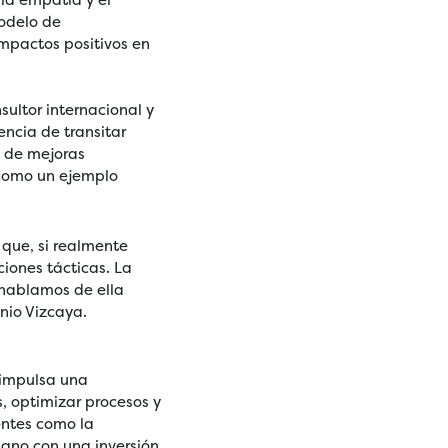
odelo de
mpactos positivos en
sultor internacional y
encia de transitar
n de mejoras
 como un ejemplo
que, si realmente
iones tácticas. La
 hablamos de ella
onio Vizcaya.
 impulsa una
, optimizar procesos y
entes como la
 mano con una inversión