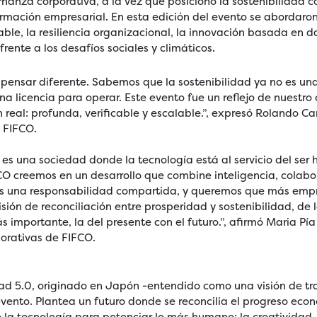
rnanza corporativa, a la vez que posicionó la sostenibilidad
ormación empresarial. En esta edición del evento se abordaro
ble, la resiliencia organizacional, la innovación basada en dat
rente a los desafíos sociales y climáticos.
 pensar diferente. Sabemos que la sostenibilidad ya no es un
una licencia para operar. Este evento fue un reflejo de nuestr
real: profunda, verificable y escalable.”, expresó Rolando Ca
e FIFCO.
es una sociedad donde la tecnología está al servicio del ser
CO creemos en un desarrollo que combine inteligencia, colabor
 es una responsabilidad compartida, y queremos que más emp
sión de reconciliación entre prosperidad y sostenibilidad, de 
importante, la del presente con el futuro.”, afirmó Maria Pía
orativas de FIFCO.
ad 5.0, originado en Japón -entendido como una visión de tr
 evento. Plantea un futuro donde se reconcilia el progreso eco
o la tecnología para potenciar lo más humano: la creatividad,