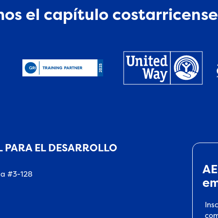
os el capítulo costarricense
 PARA EL DESARROLLO
AE
na #3-128
em
Ins
com