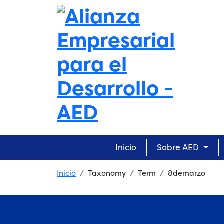
Skip to main content
Main navigation
Inicio
Sobre AED
Breadcrumb
Inicio
Taxonomy
Term
8demarzo