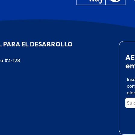
 PARA EL DESARROLLO
AE
na #3-128
em
Ins
com
ele