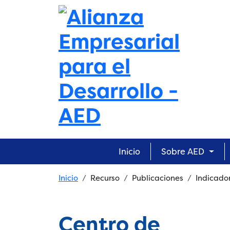
Skip to main content
Main navigation
Inicio
Sobre AED
Breadcrumb
Inicio
Recurso
Publicaciones
Indicado
Centro de