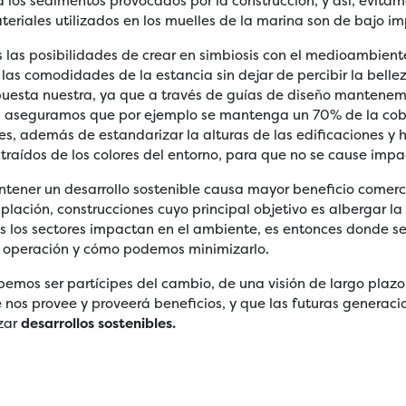
 los sedimentos provocados por la construcción, y así, evitam
teriales utilizados en los muelles de la marina son de bajo 
las posibilidades de crear en simbiosis con el medioambient
e las comodidades de la estancia sin dejar de percibir la belle
uesta nuestra, ya que a través de guías de diseño mantenemo
os aseguramos que por ejemplo se mantenga un 70% de la cob
nes, además de estandarizar la alturas de las edificaciones y
xtraídos de los colores del entorno, para que no se cause impa
ener un desarrollo sostenible causa mayor beneficio comercia
plación, construcciones cuyo principal objetivo es albergar l
s los sectores impactan en el ambiente, es entonces donde se
a operación y cómo podemos minimizarlo.
bemos ser partícipes del cambio, de una visión de largo plaz
e nos provee y proveerá beneficios, y que las futuras generaci
izar
desarrollos sostenibles.