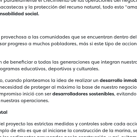
er paralelamente el crecimiento de las operaciones del negoci
castecas y la protección del recurso natural, todo esto “am
nsabilidad social.
 provechosa a las comunidades que se encuentran dentro del c
ar progreso a muchos pobladores, más si este tipo de accione
n de beneficiar a todas las generaciones que integran nuest
rogramas educativos, deportivos y culturales.
, cuando planteamos la idea de realizar un
desarrollo inmobi
a necesidad de proteger al máximo la base de nuestro negocio:
ompromiso inició con ser
desarrolladores sostenibles
, evitand
nuestras operaciones.
ntal
del proyecto las estrictas medidas y controles sobre cada acci
plo de ello es que al iniciarse la construcción de la marina, s