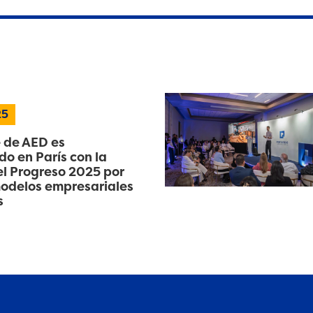
25
 de AED es
o en París con la
l Progreso 2025 por
odelos empresariales
s