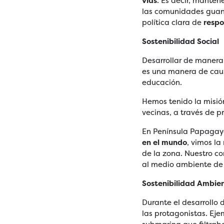
vías
. Es decir, manten
las comunidades guana
política clara de
respo
Sostenibilidad Social
Desarrollar de manera
es una manera de caus
educación.
Hemos tenido la misió
vecinas, a través de p
En Península Papagayo
en el mundo
, vimos l
de la zona. Nuestro c
al medio ambiente de 
Sostenibilidad Ambie
Durante el desarrollo 
las protagonistas. Ejem