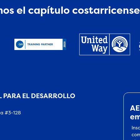
os el capítulo costarricense
 PARA EL DESARROLLO
AE
na #3-128
em
Ins
com