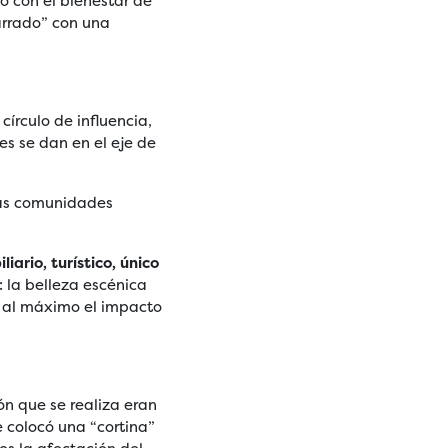
o con el bienestar de
arrado” con una
írculo de influencia,
s se dan en el eje de
ras comunidades
liario, turístico, único
 la belleza escénica
o al máximo el impacto
ón que se realiza eran
e colocó una “cortina”