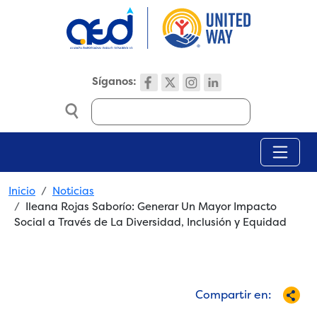
Skip to main content
Síganos:
Search
Breadcrumb
Inicio
Noticias
Ileana Rojas Saborío: Generar Un Mayor Impacto
Social a Través de La Diversidad, Inclusión y Equidad
Compartir en: